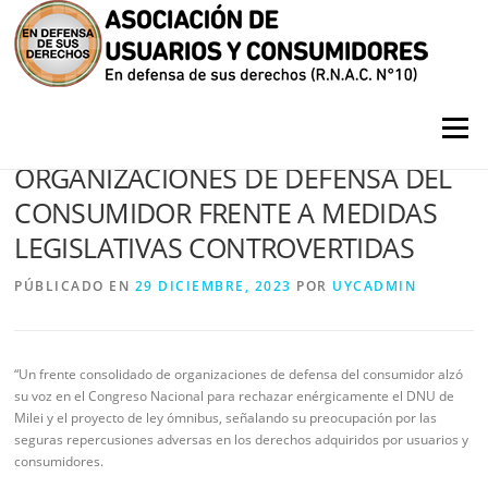
Saltar contenido
Menú
UNIFICADO RECLAMO DE LAS
ORGANIZACIONES DE DEFENSA DEL
CONSUMIDOR FRENTE A MEDIDAS
LEGISLATIVAS CONTROVERTIDAS
PÚBLICADO EN
29 DICIEMBRE, 2023
POR
UYCADMIN
“Un frente consolidado de organizaciones de defensa del consumidor alzó
su voz en el Congreso Nacional para rechazar enérgicamente el DNU de
Milei y el proyecto de ley ómnibus, señalando su preocupación por las
seguras repercusiones adversas en los derechos adquiridos por usuarios y
consumidores.