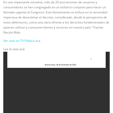
En una impactante iniciativa, más de 20 asociaciones de usuarios y
consumidores se han congregado en un esfuerzo conjunto para hacer un
llamado urgente al Congreso. Este llamamiento se enfoca en la necesidad
imperiosa de desestimar el decreto, considerado, desde la perspectiva de
estos defensores, como una clara afrenta a los derechos fundamentales de
quienes utilizan y consumen bienes y servicios en nuestro país.” Fuente:
Nación Web
Ver nota en TV Pública acá
Lee la nota acá: