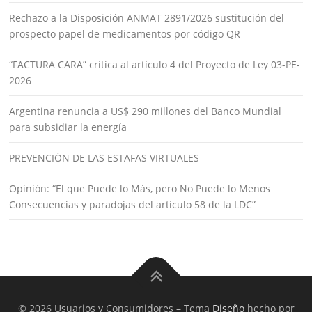
Rechazo a la Disposición ANMAT 2891/2026 sustitución del
prospecto papel de medicamentos por código QR
“FACTURA CARA” crítica al artículo 4 del Proyecto de Ley 03-PE-
2026
Argentina renuncia a US$ 290 millones del Banco Mundial
para subsidiar la energía
PREVENCIÓN DE LAS ESTAFAS VIRTUALES
Opinión: “El que Puede lo Más, pero No Puede lo Menos
Consecuencias y paradojas del artículo 58 de la LDC”
© 2026 Usuarios y Consumidores
–
Tema
Diseño
hecho por