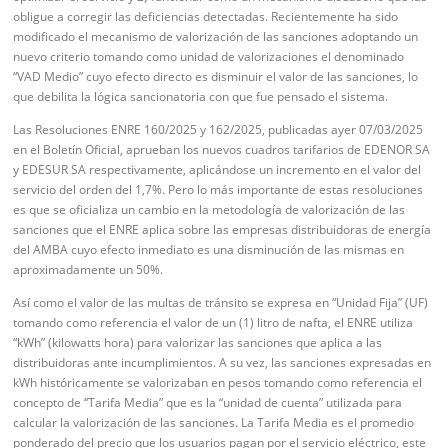
obligue a corregir las deficiencias detectadas. Recientemente ha sido
modificado el mecanismo de valorización de las sanciones adoptando un
nuevo criterio tomando como unidad de valorizaciones el denominado
“VAD Medio” cuyo efecto directo es disminuir el valor de las sanciones, lo
que debilita la lógica sancionatoria con que fue pensado el sistema.
Las Resoluciones ENRE 160/2025 y 162/2025, publicadas ayer 07/03/2025
en el Boletín Oficial, aprueban los nuevos cuadros tarifarios de EDENOR SA
y EDESUR SA respectivamente, aplicándose un incremento en el valor del
servicio del orden del 1,7%. Pero lo más importante de estas resoluciones
es que se oficializa un cambio en la metodología de valorización de las
sanciones que el ENRE aplica sobre las empresas distribuidoras de energía
del AMBA cuyo efecto inmediato es una disminución de las mismas en
aproximadamente un 50%.
Así como el valor de las multas de tránsito se expresa en “Unidad Fija” (UF)
tomando como referencia el valor de un (1) litro de nafta, el ENRE utiliza
“kWh” (kilowatts hora) para valorizar las sanciones que aplica a las
distribuidoras ante incumplimientos. A su vez, las sanciones expresadas en
kWh históricamente se valorizaban en pesos tomando como referencia el
concepto de “Tarifa Media” que es la “unidad de cuenta” utilizada para
calcular la valorización de las sanciones. La Tarifa Media es el promedio
ponderado del precio que los usuarios pagan por el servicio eléctrico, este