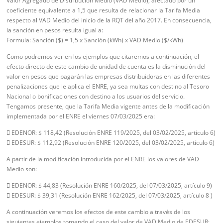
Valor Agregado de Distribución Medio (VAD Medio), afectado por un
coeficiente equivalente a 1,5 que resulta de relacionar la Tarifa Media
respecto al VAD Medio del inicio de la RQT del año 2017. En consecuencia,
la sanción en pesos resulta igual a:
Formula: Sanción ($) = 1,5 x Sanción (kWh) x VAD Medio ($/kWh)
Como podremos ver en los ejemplos que citaremos a continuación, el
efecto directo de este cambio de unidad de cuenta es la disminución del
valor en pesos que pagarán las empresas distribuidoras en las diferentes
penalizaciones que le aplica el ENRE, ya sea multas con destino al Tesoro
Nacional o bonificaciones con destino a los usuarios del servicio.
Tengamos presente, que la Tarifa Media vigente antes de la modificación
implementada por el ENRE el viernes 07/03/2025 era:
 EDENOR: $ 118,42 (Resolución ENRE 119/2025, del 03/02/2025, artículo 6)
 EDESUR: $ 112,92 (Resolución ENRE 120/2025, del 03/02/2025, artículo 6)
A partir de la modificación introducida por el ENRE los valores de VAD
Medio son:
 EDENOR: $ 44,83 (Resolución ENRE 160/2025, del 07/03/2025, artículo 9)
 EDESUR: $ 39,31 (Resolución ENRE 162/2025, del 07/03/2025, artículo 8 )
A continuación veremos los efectos de este cambio a través de los
siguientes ejemplos tomando el caso del valor de VAD Medio de EDESUR: