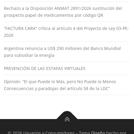
Rechazo a la Disposición ANMAT 2891/2026 sustitución del
prospecto papel de medicamentos por código QR
“FACTURA CARA” crítica al artículo 4 del Proyecto de Ley 03-PE-
2026
Argentina renuncia a US$ 290 millones del Banco Mundial
para subsidiar la energía
PREVENCIÓN DE LAS ESTAFAS VIRTUALES
Opinión: “El que Puede lo Más, pero No Puede lo Menos
Consecuencias y paradojas del artículo 58 de la LDC”
© 2026 Usuarios y Consumidores
–
Tema
Diseño
hecho por