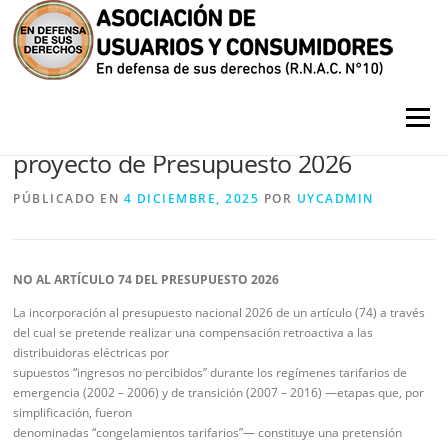
Saltar contenido
Menú
La CUENRE se opone al artículo 74 del
proyecto de Presupuesto 2026
PÚBLICADO EN
4 DICIEMBRE, 2025
POR
UYCADMIN
NO AL ARTÍCULO 74 DEL PRESUPUESTO 2026
La incorporación al presupuesto nacional 2026 de un artículo (74) a través
del cual se pretende realizar una compensación retroactiva a las
distribuidoras eléctricas por
supuestos “ingresos no percibidos” durante los regímenes tarifarios de
emergencia (2002 – 2006) y de transición (2007 – 2016) —etapas que, por
simplificación, fueron
denominadas “congelamientos tarifarios”— constituye una pretensión