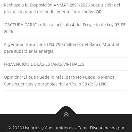
Rechazo a la Disposición ANMAT 2891/2026 sustitución del
prospecto papel de medicamentos por código QR
“FACTURA CARA” crítica al artículo 4 del Proyecto de Ley 03-PE-
2026
Argentina renuncia a US$ 290 millones del Banco Mundial
para subsidiar la energía
PREVENCIÓN DE LAS ESTAFAS VIRTUALES
Opinión: “El que Puede lo Más, pero No Puede lo Menos
Consecuencias y paradojas del artículo 58 de la LDC”
© 2026 Usuarios y Consumidores
–
Tema
Diseño
hecho por