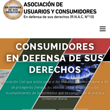
Saltar contenido
Menú
USUARIOS Y
CONSUMIDORES
EN DEFENSA DE SUS
DERECHOS
Asociación Civil que actúa junto a los usuarios y consumidores a fin
de protegerlos frente a los abusos de las empresas y los
incumplimientos de la normativa que se cometen en la práctica
comercial diaria.