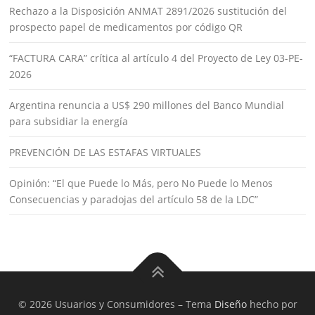
Rechazo a la Disposición ANMAT 2891/2026 sustitución del
prospecto papel de medicamentos por código QR
“FACTURA CARA” crítica al artículo 4 del Proyecto de Ley 03-PE-
2026
Argentina renuncia a US$ 290 millones del Banco Mundial
para subsidiar la energía
PREVENCIÓN DE LAS ESTAFAS VIRTUALES
Opinión: “El que Puede lo Más, pero No Puede lo Menos
Consecuencias y paradojas del artículo 58 de la LDC”
© 2026 Usuarios y Consumidores
–
Tema
Diseño
hecho por